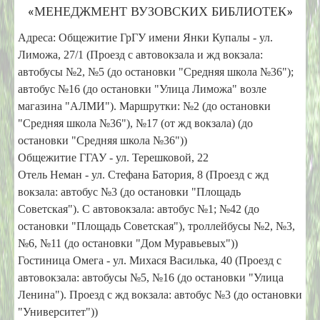
«МЕНЕДЖМЕНТ ВУЗОВСКИХ БИБЛИОТЕК»
Организаторы
Адреса: Общежитие ГрГУ имени Янки Купалы - ул.
Участники
Лиможа, 27/1 (Проезд с автовокзала и жд вокзала:
автобусы №2, №5 (до остановки "Средняя школа №36");
Презентации докладов
автобус №16 (до остановки "Улица Лиможа" возле
Ключевые даты
магазина "АЛМИ"). Маршрутки: №2 (до остановки
"Средняя школа №36"), №17 (от жд вокзала)
(до
Программа
остановки "Средняя школа №36")
)
Общежитие ГГАУ - ул. Терешковой, 22
Место проведения
Отель Неман - ул. Стефана Батория, 8 (Проезд с жд
вокзала: автобус №3 (до остановки "Площадь
Проживание
Советская"). С автовокзала: автобус №1; №42
(до
Контакты
остановки "Площадь Советская")
, троллейбусы №2, №3,
№6, №11 (до остановки "Дом Муравьевых"))
Гостиница Омега - ул. Михася Василька, 40 (Проезд с
автовокзала: автобусы №5, №16 (до остановки "Улица
Ленина"). Проезд с жд вокзала: автобус №3 (до остановки
"Университет"))