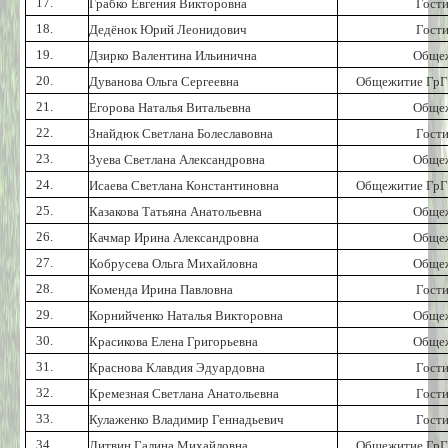
17.
Грабко Евгения Викторовна
Гост
18.
Дедёнок Юрий Леонидович
Гост
19.
Дзирко Валентина Ильинична
Обще
20.
Дуванова Ольга Сергеевна
Общежитие ГрГ
21.
Егорова Наталья Витальевна
Обще
22.
Знайдюк Светлана Болеславовна
Гост
23.
Зуева Светлана Александровна
Обще
24.
Исаева Светлана Константиновна
Общежитие ГрГ
25.
Казакова Татьяна Анатольевна
Обще
26.
Качмар Ирина Александровна
Обще
27.
Кобрусева Ольга Михайловна
Обще
28.
Коменда Ирина Павловна
Гост
29.
Корнийченко Наталья Викторовна
Обще
30.
Красикова Елена Григорьевна
Обще
31.
Краснова Клавдия Эдуардовна
Гост
32.
Кремезная Светлана Анатольевна
Гост
33.
Кулаженко Владимир Геннадьевич
Гост
34.
Литвин Галина Михайловна
Общежитие ГрГ