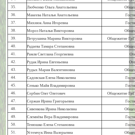
35.
Любченко Ольга Анатольевна
Обще
36.
Макеева Наталья Анатольевна
Гост
37.
Михнюк Анна Игоревна
Гост
38.
Мороз Наталья Викторовна
Обще
39.
Петрушина Марина Викторовна
Общежитие ГрГ
40.
Радаева Тамара Степановна
Обще
41.
Рамля Светлана Георгиевна
Оте
42.
Рудак Ирина Евгеньевна
От
43.
Рудых Мария Валентиновна
Обще
44.
Садовская Елена Николаевна
Гост
45.
Сенько Майя Владимировна
Гост
46.
Сербин Олег Олегович
Общежитие ГрГ
47.
Сержан Ирина Григорьевна
Гост
48.
Сивенкова Ирина Николаевна
Обще
49.
Слемнёва Вера Владимировна
Гост
50.
Тенюшко Елена Степановна
Гост
51.
Устемчук Инна Валерьевна
Обще