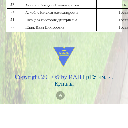
52.
Халюков Аркадий Владимирович
От
53.
Холобис Наталья Александровна
Гост
54.
Шевцова Виктория Дмитриевна
Гост
55.
Юрик Инна Викторовна
Гост
Copyright 2017 © by ИАЦ
ГрГУ им. Я.
Купалы