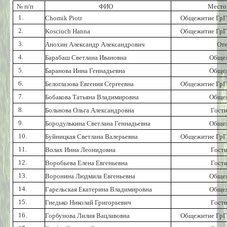
№ п/п
ФИО
Место
1.
Chomik Piotr
Общежитие ГрГ
2.
Kosciuch Hanna
Общежитие ГрГ
3.
Анохин Александр
Александрович
От
4.
Барабаш Светлана Ивановна
Обще
5.
Баранова Инна Геннадьевна
Обще
6.
Белоглазова Евгения Сергеевна
Общежитие ГрГ
7.
Бобакова Татьяна Владимировна
Обще
8.
Больнова Ольга Александровна
Гост
9.
Бородулькина Светлана Геннадьевна
Обще
10.
Буйницкая Светлана Валерьевна
Общежитие ГрГ
11.
Волах Инна Леонидовна
Гост
12.
Воробьева Елена Евгеньевна
Гост
13.
Воронина Людмила Евгеньевна
Обще
14.
Гарельская Екатерина Владимировна
Обще
15.
Гнедько Николай Григорьевич
Гост
16.
Горбунова Лилия Вацлавовна
Общежитие ГрГ