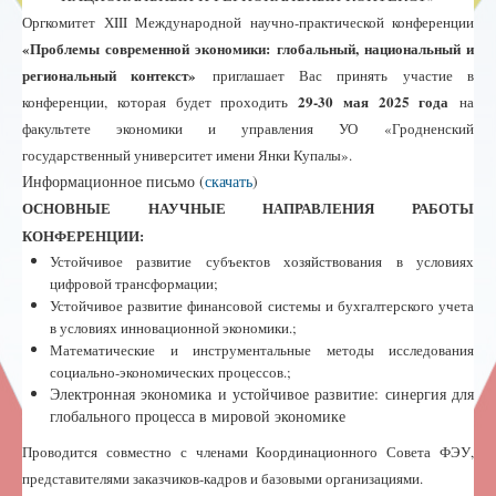
Программный комитет
Оргкомитет
Х
III
Международной
научно-практической конференции
«Проблемы современной экономики: глобальный, национальный и
Организационный комитет
региональный контекст»
приглашает Вас принять участие в
29-30 мая
20
25
года
конференции, которая будет проходить
на
Регистрация
факультет
е
экономики и управления
УО «
Гродненск
ий
Правила участия
государственн
ый
университет имени Янки Купалы
»
.
Информационное письмо (
скачать
)
Важные даты
ОСНОВНЫЕ НАУЧНЫЕ НАПРАВЛЕНИЯ РАБОТЫ
КОНФЕРЕНЦИИ:
Инструкция по оформлению
Устойчивое развитие субъектов хозяйствования в условиях
цифровой трансформации;
Оплата
Устойчивое развитие финансовой системы и бухгалтерского учета
в условиях инновационной экономики.;
Контакты
Математические и инструментальные методы исследования
социально-экономических процессов.;
Электронная экономика и устойчивое развитие: синергия для
глобального процесса в мировой экономике
Проводится совместно с членами Координационного Совета ФЭУ,
представителями заказчиков-кадров и базовыми организациями.