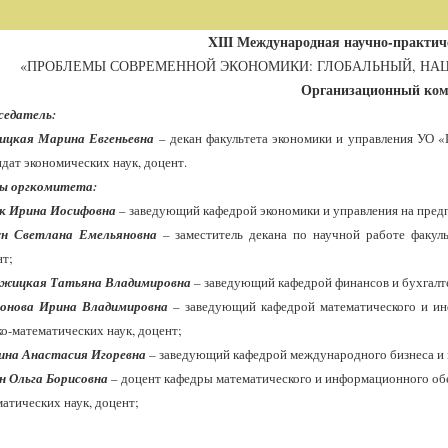
XIII
Международная научно-практич
«ПРОБЛЕМЫ СОВРЕМЕННОЙ ЭКОНОМИКИ: ГЛОБАЛЬНЫЙ, НА
Организационный ком
седатель:
ицкая Марина Евгеньевна
– декан факультета экономики и управления УО «
дат экономических наук, доцент.
ы оргкомитета:
к Ирина Иосифовна
– заведующий кафедрой экономики и управления на предп
н Светлана Емельяновна
– заместитель декана по научной работе факуль
нт;
жицкая Татьяна Владимировна
– заведующий кафедрой финансов и бухгалте
онова Ирина Владимировна
–
заведующий кафедрой математического и ин
о-математических наук, доцент;
ина Анастасия Игоревна
– заведующий кафедрой международного бизнеса и м
н Ольга Борисовна
–
доцент кафедры
математического и информационного об
атических наук, доцент;