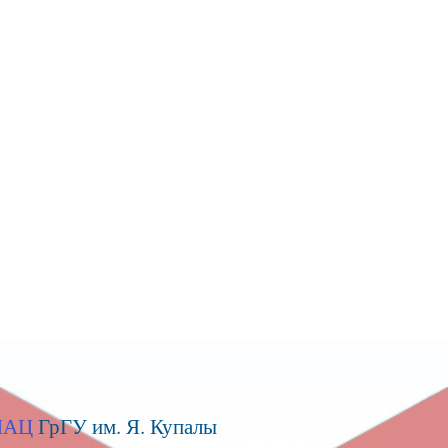
 ИАЦ
ГрГУ им. Я. Купалы