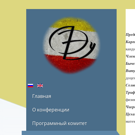
Пред
Карп
канди
Член
Быче
Виту
доце
C
елю
Триф
Главная
физик
Чигр
О конференции
Цеха
матем
Программный комитет