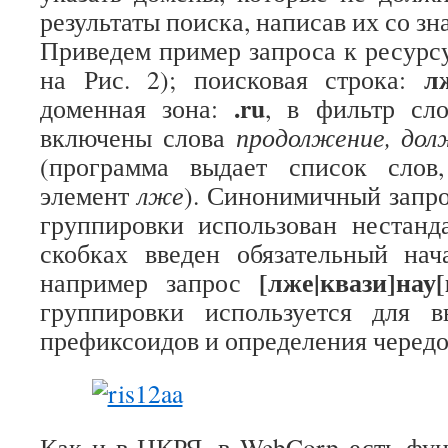
результаты поиска, написав их со зн
Приведем пример запроса к ресурсу
л
на Рис. 2); поисковая строка:
.
ru
доменная зона:
, в фильтр сл
включены слова
продолжение, дол
(программа выдает список слов
элемент
лже
). Синонимичный запр
группировки использован нестанд
скобках введен обязательный нач
[лже|квази]нау[
например запрос
группировки используется для 
префиксоидов и определения черед
Как и в НКРЯ, в WebCorp есть фу