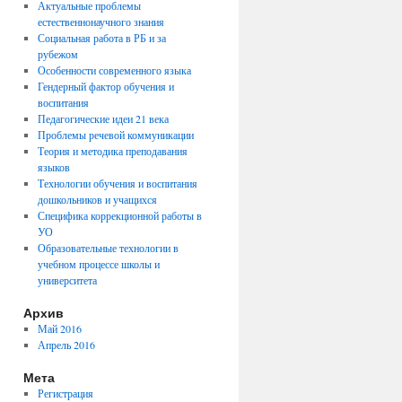
Актуальные проблемы
естественнонаучного знания
Социальная работа в РБ и за
рубежом
Особенности современного языка
Гендерный фактор обучения и
воспитания
Педагогические идеи 21 века
Проблемы речевой коммуникации
Теория и методика преподавания
языков
Технологии обучения и воспитания
дошкольников и учащихся
Специфика коррекционной работы в
УО
Образовательные технологии в
учебном процессе школы и
университета
Архив
Май 2016
Апрель 2016
Мета
Регистрация