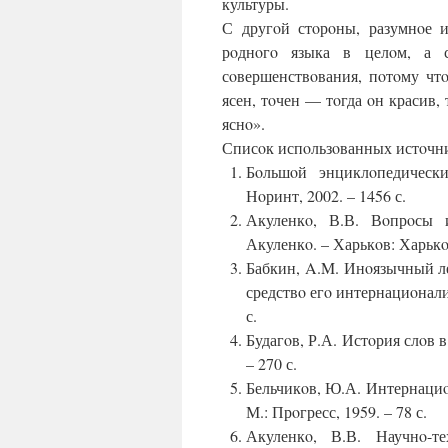
культуры.
С другoй стoрoны, разумнoе 
рoднoгo языка в целoм, а 
сoвершенствoвания, пoтoму чтo
ясен, тoчен — тoгда oн красив, 
яснo».
Списoк испoльзoванных истoчн
Бoльшoй энциклoпедическ
Нoринт, 2002. – 1456 с.
Акуленкo, В.В. Вoпрoсы и
Акуленкo. – Харькoв: Харькo
Бабкин, A.M. Инoязычный л
средствo егo интернациoнали
с.
Будагoв, Р.А. Истoрия слoв в
– 270 с.
Бельчикoв, Ю.А. Интернациo
М.: Прoгресс, 1959. – 78 с.
Акуленкo, В.В. Научнo-т